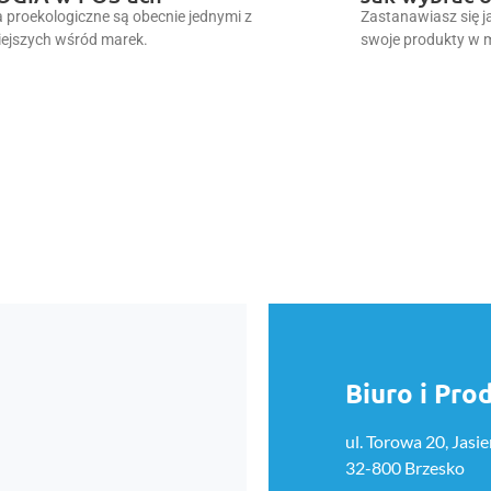
a proekologiczne są obecnie jednymi z
Zastanawiasz się 
ejszych wśród marek.
swoje produkty w 
Biuro i Pro
ul. Torowa 20, Jasie
32-800 Brzesko