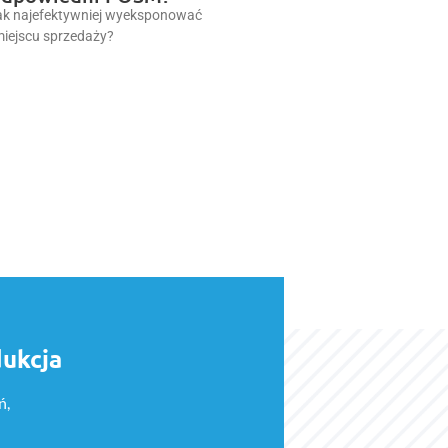
jak najefektywniej wyeksponować
miejscu sprzedaży?
dukcja
ń,