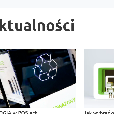
ktualności
OGIA w POS-ach
Jak wybrać 