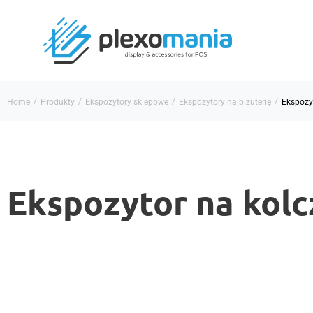
/
/
/
/
Home
Produkty
Ekspozytory sklepowe
Ekspozytory na biżuterię
Ekspozyt
Ekspozytor na kolc