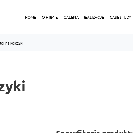
HOME
O FIRMIE
GALERIA – REALIZACJE
CASE STUDY
or na kolczyki
zyki
Specyfikacja produkt