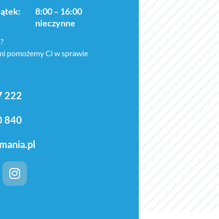
iątek:
8:00 – 16:00
nieczynne
?
ami pomożemy Ci w sprawie
7 222
0 840
mania.pl