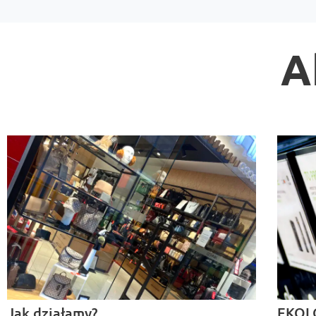
A
Jak działamy?
EKOL