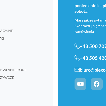
poniedziałek – p
sobota:
Masz jakieś pytania
Skontaktuj się z n
RMACYJNE
zamówienia
TKI
+48 500 70
+48 505 42
biuro@plexo
I GALANTERYJNE
POŻYWCZE