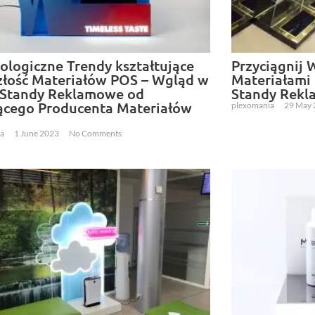
ologiczne Trendy kształtujące
Przyciągnij 
złość Materiałów POS – Wgląd w
Materiałami 
 Standy Reklamowe od
Standy Rek
cego Producenta Materiałów
plexomania
29 May
ia
1 June 2023
No Comments