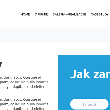
HOME
O FIRMIE
GALERIA – REALIZACJE
CASE STUDY
w
Jak za
incidunt lacus. Quisque id
quam, ac iaculis nulla lobortis.
t, eget dapibus nisl eleifend.
incidunt lacus. Quisque id
quam, ac iaculis nulla lobortis.
Sprawdź
t, eget dapibus nisl eleifend.