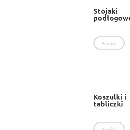
Stojaki
podłogow
Przejdź
Koszulki i
tabliczki
Przejdź