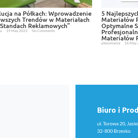
ucja na Półkach: Wprowadzenie
5 Najlepszyc
wszych Trendów w Materiałach
Materiałów 
 Standach Reklamowych”
Optymalne S
Profesjonal
ia
19 May 2023
No Comments
Materiałów 
plexomania
16 May
Biuro i Pro
ul. Torowa 20, Jasie
32-800 Brzesko