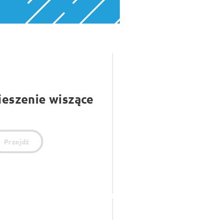
ieszenie wiszące
Przejdź