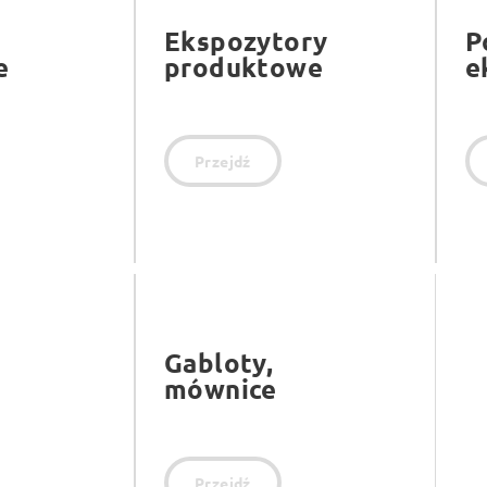
Ekspozytory
P
e
produktowe
e
Przejdź
Gabloty,
mównice
Przejdź