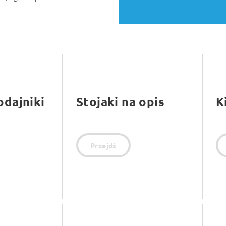
odajniki
Stojaki na opis
K
Przejdź