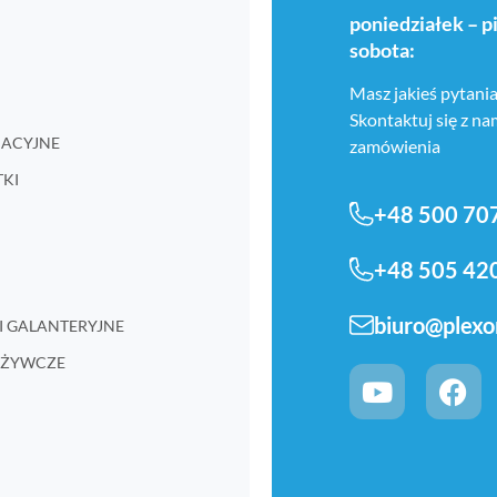
poniedziałek – p
sobota:
Masz jakieś pytania
Skontaktuj się z n
RMACYJNE
zamówienia
TKI
+48 500 70
+48 505 42
biuro@plexo
I GALANTERYJNE
POŻYWCZE