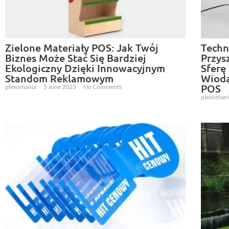
Zielone Materiały POS: Jak Twój
Techn
Biznes Może Stać Się Bardziej
Przys
Ekologiczny Dzięki Innowacyjnym
Sferę
Standom Reklamowym
Wiodą
POS
plexomania
5 June 2023
No Comments
plexoman