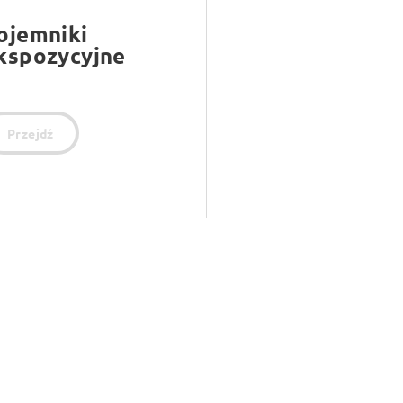
ojemniki
kspozycyjne
Przejdź