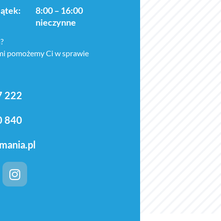
iątek:
8:00 – 16:00
nieczynne
?
ami pomożemy Ci w sprawie
7 222
0 840
mania.pl