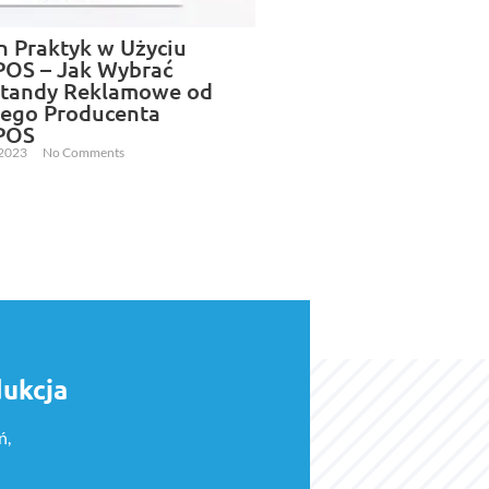
h Praktyk w Użyciu
POS – Jak Wybrać
tandy Reklamowe od
nego Producenta
POS
 2023
No Comments
dukcja
ń,