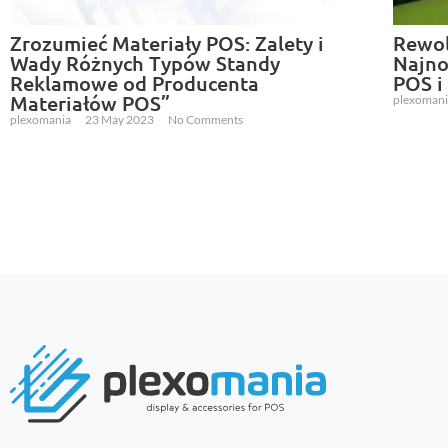
Zrozumieć Materiały POS: Zalety i
Rewol
Wady Różnych Typów Standy
Najno
Reklamowe od Producenta
POS i
Materiałów POS”
plexoman
plexomania
23 May 2023
No Comments