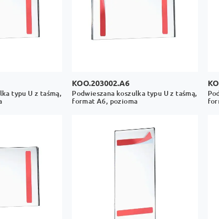
KOO.203002.A6
KO
ka typu U z taśmą,
Podwieszana koszulka typu U z taśmą,
Pod
a
format A6, pozioma
for