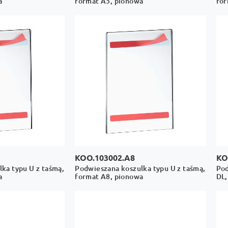
a
format A5, pionowa
for
KOO.103002.A8
KO
ka typu U z taśmą,
Podwieszana koszulka typu U z taśmą,
Pod
a
format A8, pionowa
DL,