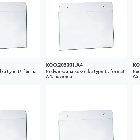
KOO.203001.A4
KO
ka typu U, format
Podwieszana koszulka typu U, format
Pod
A4, pozioma
A5,