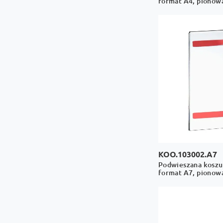
format A4, pionow
KOO.103002.A7
Podwieszana koszul
format A7, pionow