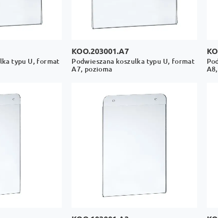
KOO.203001.A7
KO
ka typu U, format
Podwieszana koszulka typu U, format
Pod
A7, pozioma
A8,