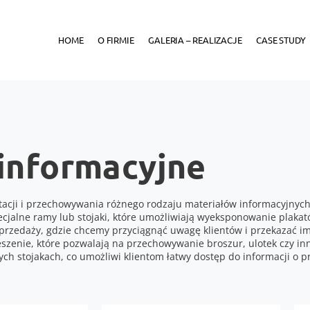
HOME
O FIRMIE
GALERIA – REALIZACJE
CASE STUDY
 informacyjne
entacji i przechowywania różnego rodzaju materiałów informacyjnyc
ecjalne ramy lub stojaki, które umożliwiają wyeksponowanie plakat
rzedaży, gdzie chcemy przyciągnąć uwagę klientów i przekazać i
ieszenie, które pozwalają na przechowywanie broszur, ulotek czy i
ch stojakach, co umożliwi klientom łatwy dostęp do informacji o p