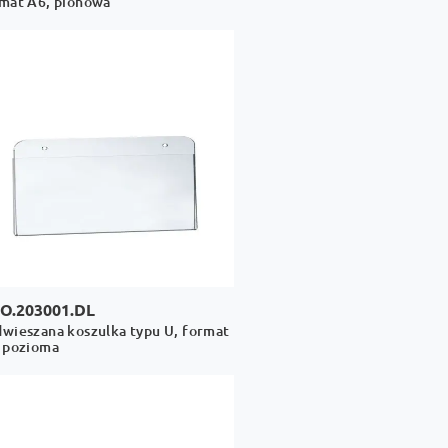
mat A6, pionowa
O.203001.DL
wieszana koszulka typu U, format
 pozioma