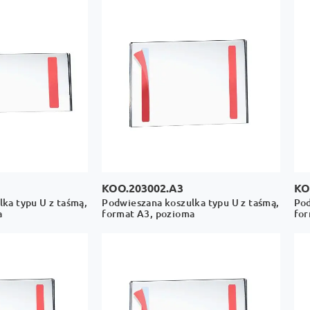
KOO.203002.A3
KO
ka typu U z taśmą,
Podwieszana koszulka typu U z taśmą,
Pod
a
format A3, pozioma
for