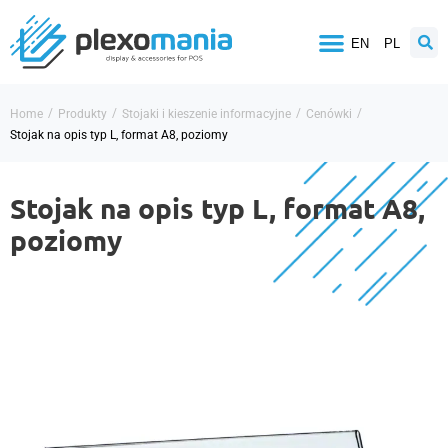
EN
PL
/
/
/
/
Home
Produkty
Stojaki i kieszenie informacyjne
Cenówki
Stojak na opis typ L, format A8, poziomy
Stojak na opis typ L, format A8,
poziomy