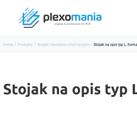
/
/
/
Home
Produkty
Stojaki i kieszenie informacyjne
Stojak na opis typ L, form
Stojak na opis typ 