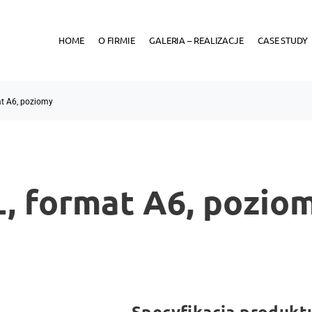
HOME
O FIRMIE
GALERIA – REALIZACJE
CASE STUDY
at A6, poziomy
L, format A6, pozio
Specyfikacja produkt