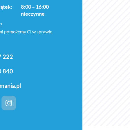
iątek:
8:00 – 16:00
nieczynne
?
ami pomożemy Ci w sprawie
7 222
0 840
mania.pl