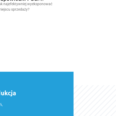
jak najefektywniej wyeksponować
miejscu sprzedaży?
dukcja
ń,