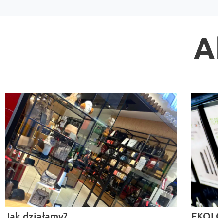
A
Jak działamy?
EKOL