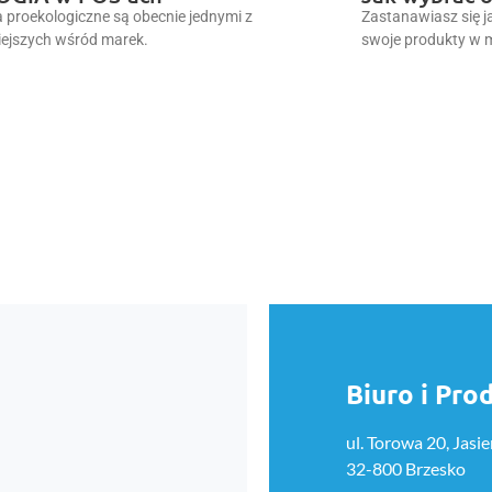
a proekologiczne są obecnie jednymi z
Zastanawiasz się 
ejszych wśród marek.
swoje produkty w 
Biuro i Pro
ul. Torowa 20, Jasie
32-800 Brzesko