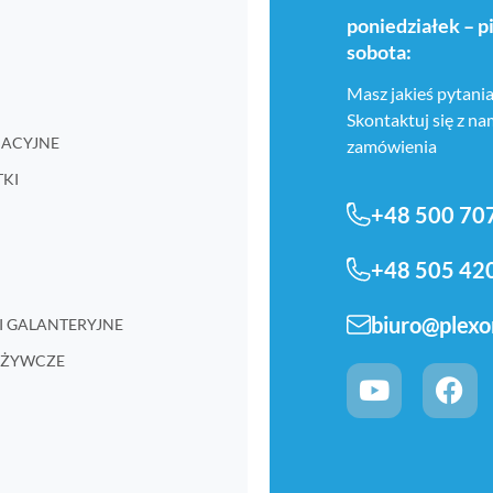
poniedziałek – p
sobota:
Masz jakieś pytania
Skontaktuj się z n
RMACYJNE
zamówienia
TKI
+48 500 70
+48 505 42
biuro@plexo
I GALANTERYJNE
POŻYWCZE