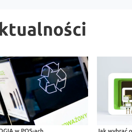
ktualności
OGIA w POS-ach
Jak wybrać 