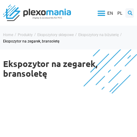
EN
PL
/
/
/
/
Home
Produkty
Ekspozytory sklepowe
Ekspozytory na biżuterię
Ekspozytor na zegarek, bransoletę
Ekspozytor na zegarek,
bransoletę