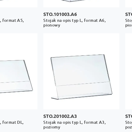
STO.101003.A6
ST
L, format A5,
Stojak na opis typ L, format A6,
Sto
pionowy
pi
STO.201002.A3
ST
L, format DL,
Stojak na opis typ L, format A3,
Sto
poziomy
po