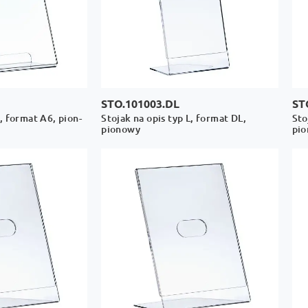
STO.101003.DL
ST
L, format A6, pion-
Stojak na opis typ L, format DL,
Sto
pionowy
pi