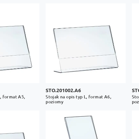
STO.201002.A6
ST
L, format A5,
Stojak na opis typ L, format A6,
Sto
poziomy
po