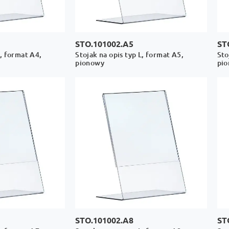
STO.101002.A5
ST
L, format A4,
Stojak na opis typ L, format A5,
Sto
pionowy
pi
STO.101002.A8
ST