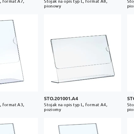
L, format A7,
Stojak na opis typ L, format A8,
Sto
pionowy
pi
STO.201001.A4
ST
L, format A3,
Stojak na opis typ L, format A4,
Sto
poziomy
pi