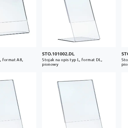
STO.101002.DL
ST
L, format A8,
Stojak na opis typ L, format DL,
Sto
pionowy
pi