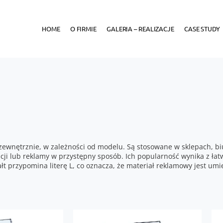
HOME
O FIRMIE
GALERIA – REALIZACJE
CASE STUDY
zewnętrznie, w zależności od modelu. Są stosowane w sklepach, biu
acji lub reklamy w przystępny sposób. Ich popularność wynika z ła
łt przypomina literę L, co oznacza, że materiał reklamowy jest um