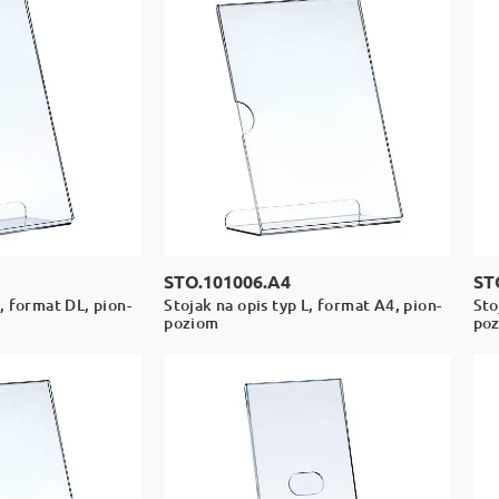
STO.101006.A4
ST
L, format DL, pion-
Stojak na opis typ L, format A4, pion-
Sto
poziom
po