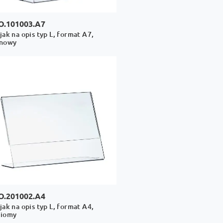
O.101003.A7
jak na opis typ L, format A7,
onowy
O.201002.A4
jak na opis typ L, format A4,
ziomy