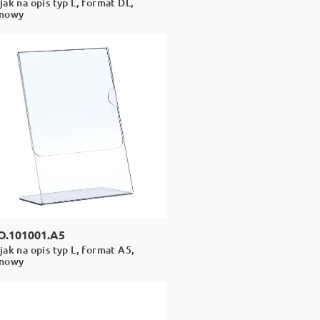
jak na opis typ L, format DL,
onowy
O.101001.A5
jak na opis typ L, format A5,
onowy