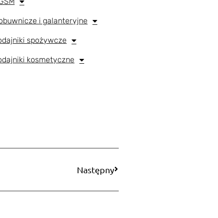
 GSM
obuwnicze i galanteryjne
podajniki spożywcze
podajniki kosmetyczne
Następny