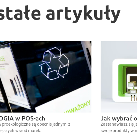
stałe artykuły
OGIA w POS-ach
Jak wybrać 
a proekologiczne są obecnie jednymi z
Zastanawiasz się 
ejszych wśród marek.
swoje produkty w 