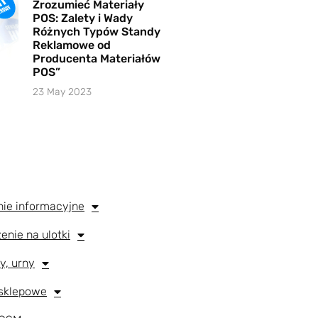
Zrozumieć Materiały
POS: Zalety i Wady
Różnych Typów Standy
Reklamowe od
Producenta Materiałów
POS”
23 May 2023
enie informacyjne
zenie na ulotki
ty, urny
 sklepowe