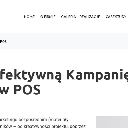
HOME
O FIRMIE
GALERIA – REALIZACJE
CASE STUDY
 POS
Efektywną Kampanię
ów POS
marketingu bezpośrednim (materiały
ników – od kreatywności projektu, poprzez