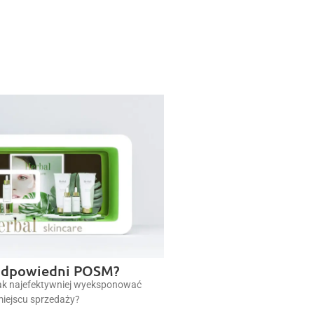
odpowiedni POSM?
jak najefektywniej wyeksponować
miejscu sprzedaży?