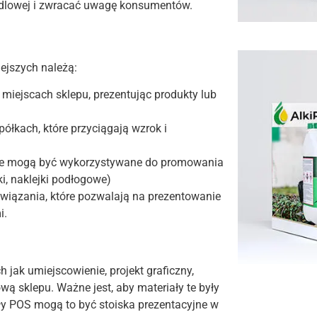
andlowej i zwracać uwagę konsumentów.
iejszych należą:
iejscach sklepu, prezentując produkty lub
ółkach, które przyciągają wzrok i
óre mogą być wykorzystywane do promowania
ki, naklejki podłogowe)
iązania, które pozwalają na prezentowanie
i.
 jak umiejscowienie, projekt graficzny,
ą sklepu. Ważne jest, aby materiały te były
ały POS mogą to być stoiska prezentacyjne w