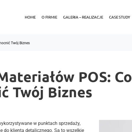
HOME
O FIRMIE
GALERIA – REALIZACJE
CASE STUDY
mocnić Twój Biznes
ateriałów POS: Co 
ć Twój Biznes
i wykorzystywane w punktach sprzedaży,
 do klienta detalicznego. Są to wszelkie