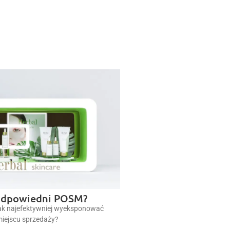
odpowiedni POSM?
jak najefektywniej wyeksponować
miejscu sprzedaży?