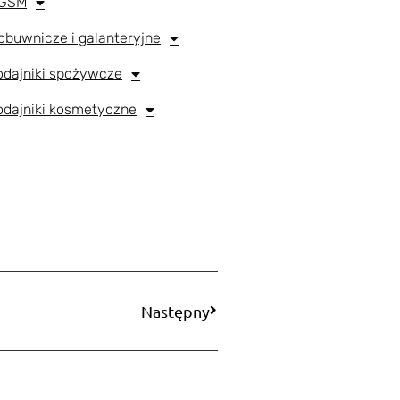
 GSM
obuwnicze i galanteryjne
podajniki spożywcze
podajniki kosmetyczne
Następny