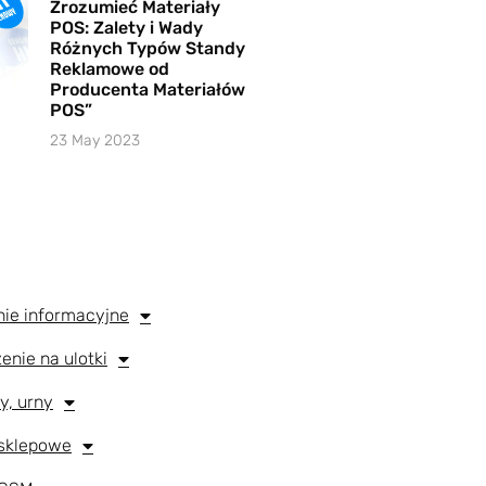
Zrozumieć Materiały
POS: Zalety i Wady
Różnych Typów Standy
Reklamowe od
Producenta Materiałów
POS”
23 May 2023
enie informacyjne
zenie na ulotki
ty, urny
 sklepowe