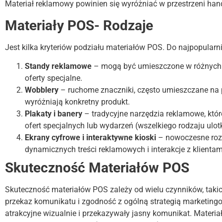
Materiał reklamowy powinien się wyróżniać w przestrzeni h
Materiały POS- Rodzaje
Jest kilka kryteriów podziału materiałów POS. Do najpopularn
Standy reklamowe
– mogą być umieszczone w różnych m
oferty specjalne.
Wobblery
– ruchome znaczniki, często umieszczane na p
wyróżniają konkretny produkt.
Plakaty i banery
– tradycyjne narzędzia reklamowe, kt
ofert specjalnych lub wydarzeń (wszelkiego rodzaju ulot
Ekrany cyfrowe i interaktywne kioski
– nowoczesne rozw
dynamicznych treści reklamowych i interakcje z klientam
Skuteczność Materiałów POS
Skuteczność materiałów POS zależy od wielu czynników, takich
przekaz komunikatu i zgodność z ogólną strategią marketingow
atrakcyjne wizualnie i przekazywały jasny komunikat. Materi