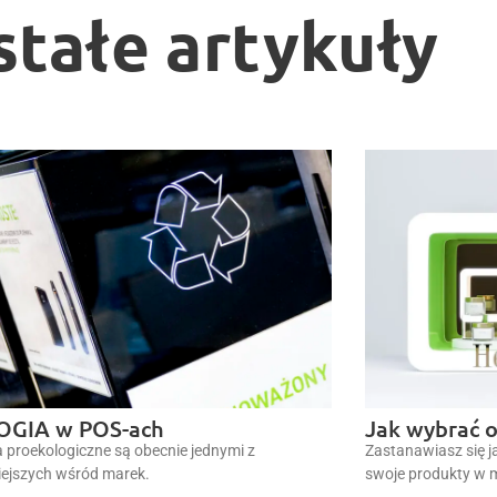
stałe artykuły
OGIA w POS-ach
Jak wybrać 
a proekologiczne są obecnie jednymi z
Zastanawiasz się 
ejszych wśród marek.
swoje produkty w 